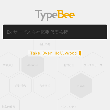
会社概要
T
a
k
e
O
v
e
r
H
o
l
l
y
w
o
o
d
!
|
About us
役員紹介
お知らせ
プレスリリース
News
経営理念
代表挨拶
社名の秘密
パブリシティ